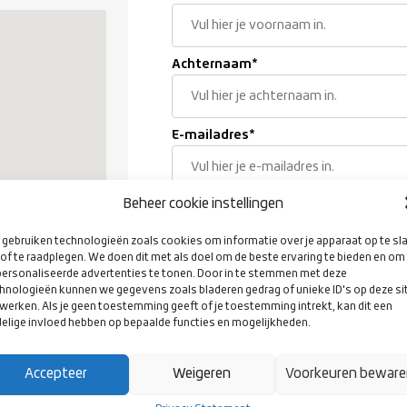
Achternaam
*
E-mailadres
*
Beheer cookie instellingen
Geboortedatum
*
gebruiken technologieën zoals cookies om informatie over je apparaat op te sl
of te raadplegen. We doen dit met als doel om de beste ervaring te bieden en om
ersonaliseerde advertenties te tonen. Door in te stemmen met deze
Woonplaats
*
hnologieën kunnen we gegevens zoals bladeren gedrag of unieke ID's op deze si
werken. Als je geen toestemming geeft of je toestemming intrekt, kan dit een
elige invloed hebben op bepaalde functies en mogelijkheden.
Geslacht
*
Accepteer
Weigeren
Voorkeuren bewar