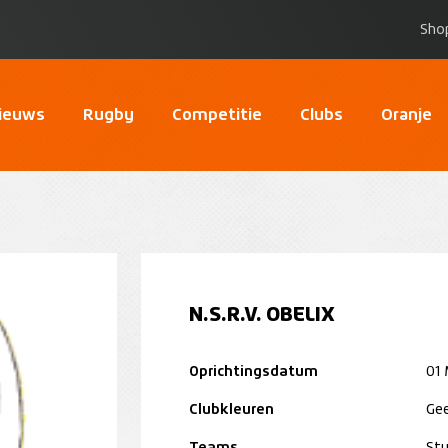
Sho
ieuws
Rugby
Competitie
Clubs
Oranje
N.S.R.V. OBELIX
Oprichtingsdatum
01 
Clubkleuren
Gee