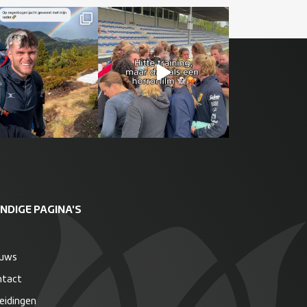
NDIGE PAGINA'S
euws
ntact
eidingen