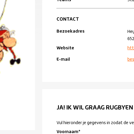
Teams
Stu
CONTACT
Bezoekadres
He
652
Website
htt
E-mail
bes
JA! IK WIL GRAAG RUGBYEN
Vul hieronder je gegevens in zodat de v
Voornaam
*