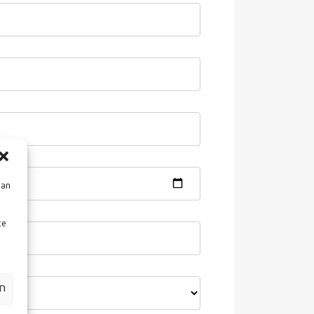
aan
te
en