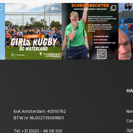
HA
KvK Amsterdam: 40516782
Ni
BTW nr: NL002739069B01
Co
Opl
Tel:
+31 (0)20 - 48 08 100