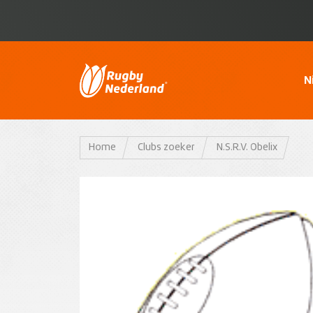
N
Home
Clubs zoeker
N.S.R.V. Obelix