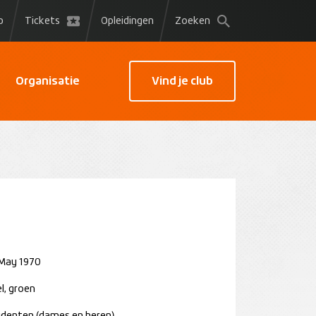
p
Tickets
Opleidingen
Zoeken
Organisatie
Vind je club
May 1970
l, groen