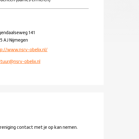
denten (dames en heren)
yendaalseweg 141
5 AJ Nijmegen
p://www.nsrv-obelix.nl/
tuur@nsrv-obelix.nl
ereniging contact met je op kan nemen.