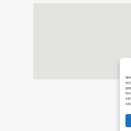
We 
en/
gep
tec
ver
nad