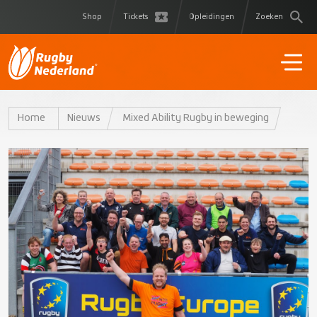
Shop
Tickets
Opleidingen
Zoeken
Home
Nieuws
Mixed Ability Rugby in beweging