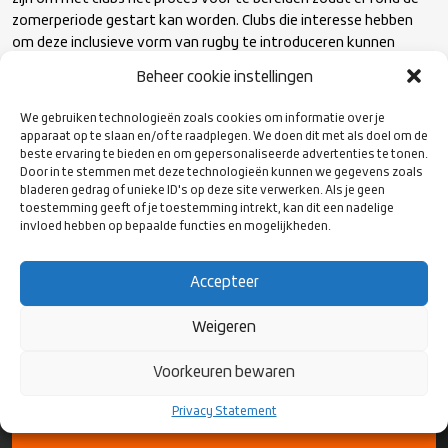
zomerperiode gestart kan worden. Clubs die interesse hebben
om deze inclusieve vorm van rugby te introduceren kunnen
contact opnemen met projectleider Michael Assman via
Beheer cookie instellingen
mixedability@rugby.nl
We gebruiken technologieën zoals cookies om informatie over je
Heb je nog geen idee wat Mixed Ability Rugby is kijk dan naar dit
apparaat op te slaan en/of te raadplegen. We doen dit met als doel om de
filmpje
.
beste ervaring te bieden en om gepersonaliseerde advertenties te tonen.
Door in te stemmen met deze technologieën kunnen we gegevens zoals
bladeren gedrag of unieke ID's op deze site verwerken. Als je geen
toestemming geeft of je toestemming intrekt, kan dit een nadelige
invloed hebben op bepaalde functies en mogelijkheden.
Accepteer
Weigeren
VOLG ONS
OP SOCIAL
Voorkeuren bewaren
MEDIA
Privacy Statement