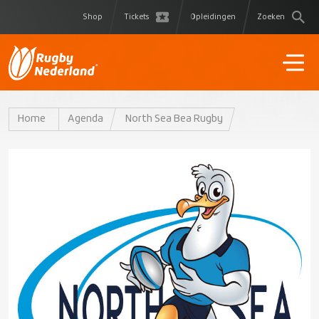
Shop
Tickets
Opleidingen
Zoeken
Home
Agenda
North Sea Bea Rugby