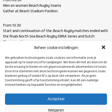
from 09.30
Men en women Beach Rugby teams
Gather at Beach Stadium Pavilion.
from 10.30
Start and continuation of the
Beach Rugby
matches ended with
the finals North Sea Beach Rugby EBRA Series and Dutch
Championship.
Beheer cookie instellingen
During the day games of the Harde Leerschool
We gebruiken technologieën zoals cookies om informatie over je
apparaat op te slaan en/of te raadplegen. We doen dit met als doel om de
beste ervaring te bieden en om gepersonaliseerde advertenties te tonen.
In the afternoon and evening on the hospitality court
Door in te stemmen met deze technologieën kunnen we gegevens zoals
performances by Dj’s to relax or dance.
bladeren gedrag of unieke ID's op deze site verwerken. Als je geen
toestemming geeft of je toestemming intrekt, kan dit een nadelige
invloed hebben op bepaalde functies en mogelijkheden.
from ±17:30
End of all matches and awarding prizes winners.
Accepteer
Closing the weekend with music and drinks,
Weigeren