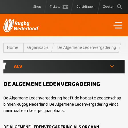
Shop
Tickets
Opleidingen
Zoeken
Home
Organisatie
De Algemene Ledenvergadering
ALV
Documenten
DE ALGEMENE LEDENVERGADERING
De Algemene Ledenvergadering heeft de hoogste zeggenschap
Ereleden & Leden van Verdienste
binnen Rugby Nederland. De Algemene Ledenvergadering vindt
minimaal een keer per jaar plaats.
Archief
DE ALGEMENE LEDENVERGADERING ALS ORGAAN