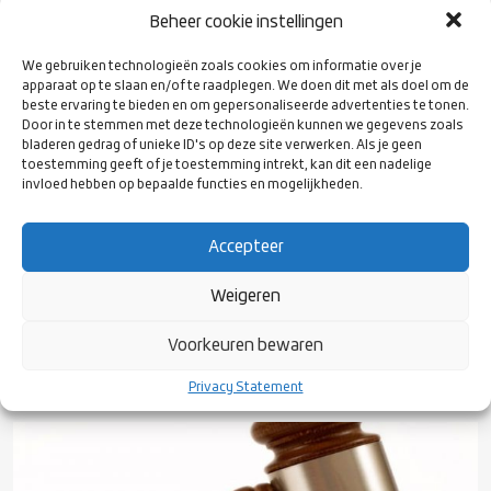
De voorzitter leidt de vergadering en de penningmeester licht
Beheer cookie instellingen
de jaarrekening toe.
De voorzitter is de persoon die het bestuur vertegenwoordigd
We gebruiken technologieën zoals cookies om informatie over je
apparaat op te slaan en/of te raadplegen. We doen dit met als doel om de
en het woord voert namens het bestuur.
beste ervaring te bieden en om gepersonaliseerde advertenties te tonen.
Alleen tijdens specifieke punten, zoals de bespreking van de
Door in te stemmen met deze technologieën kunnen we gegevens zoals
financiële stukken, neemt een van de andere bestuursleden
bladeren gedrag of unieke ID's op deze site verwerken. Als je geen
het woord over.
toestemming geeft of je toestemming intrekt, kan dit een nadelige
Tijdens de ALV kunnen diverse commissies verslag doen van
invloed hebben op bepaalde functies en mogelijkheden.
hun verrichtingen van het afgelopen jaar en eventuele wensen
voor het komende jaar bespreekbaar maken.
Accepteer
Weigeren
EERSTVOLGENDE ALV
Het bestuur zal de uitnodiging voor de eerstvolgende ALV
Voorkeuren bewaren
schriftelijk bekend maken en de uitnodiging tijdig naar haar leden
sturen.
Privacy Statement