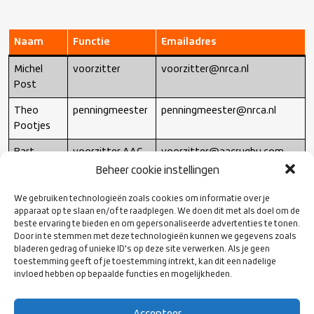
Naam
Functie
Emailadres
Michel
voorzitter
voorzitter@nrca.nl
Post
Theo
penningmeester
penningmeester@nrca.nl
Pootjes
Bart
voorzitter AAC
voorzitter@aacrugby.com
Doornbos
Rugby
Beheer cookie instellingen
Hans
lid ASRV Ascrum
hrpoolman@gmail.com
We gebruiken technologieën zoals cookies om informatie over je
Roeland
apparaat op te slaan en/of te raadplegen. We doen dit met als doel om de
Poolman
beste ervaring te bieden en om gepersonaliseerde advertenties te tonen.
Door in te stemmen met deze technologieën kunnen we gegevens zoals
Joost
bestuurslid
bestuurslidtopsport@rugby.nl
bladeren gedrag of unieke ID's op deze site verwerken. Als je geen
toestemming geeft of je toestemming intrekt, kan dit een nadelige
Takken
Rugby Nederland
invloed hebben op bepaalde functies en mogelijkheden.