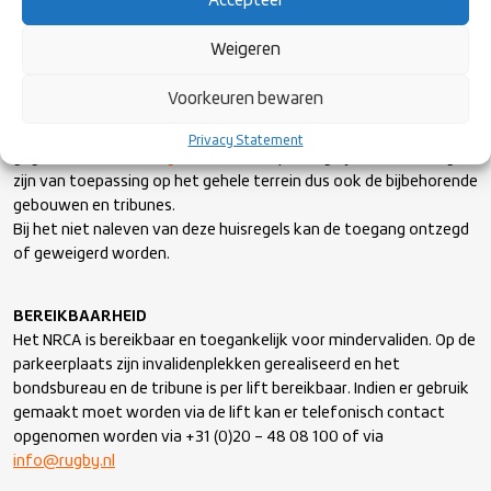
Accepteer
HUISREGELS
Het Nationaal Rugby Centrum Amsterdam (NRCA) is het hart van
Weigeren
de Nederlandse Rugbysport. Alle bezoekers dienen zich te
gedragen zoals een goed rugbyer betaamt; met respect voor
Voorkeuren bewaren
elkaar en elkaars eigendommen.
Bij het betreden van het NRCA wordt er automatisch akkoord
Privacy Statement
gegaan met de
huisregels
die van toepassing zijn. Deze huisregels
zijn van toepassing op het gehele terrein dus ook de bijbehorende
gebouwen en tribunes.
Bij het niet naleven van deze huisregels kan de toegang ontzegd
of geweigerd worden.
BEREIKBAARHEID
Het NRCA is bereikbaar en toegankelijk voor mindervaliden. Op de
parkeerplaats zijn invalidenplekken gerealiseerd en het
bondsbureau en de tribune is per lift bereikbaar. Indien er gebruik
gemaakt moet worden via de lift kan er telefonisch contact
opgenomen worden via +31 (0)20 – 48 08 100 of via
info@rugby.nl