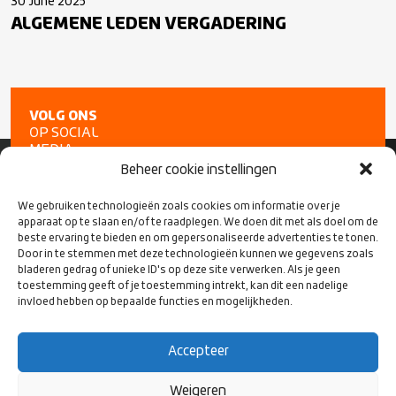
30 June 2025
ALGEMENE LEDEN VERGADERING
VOLG ONS
OP SOCIAL
MEDIA
Beheer cookie instellingen
We gebruiken technologieën zoals cookies om informatie over je
apparaat op te slaan en/of te raadplegen. We doen dit met als doel om de
beste ervaring te bieden en om gepersonaliseerde advertenties te tonen.
Door in te stemmen met deze technologieën kunnen we gegevens zoals
bladeren gedrag of unieke ID's op deze site verwerken. Als je geen
toestemming geeft of je toestemming intrekt, kan dit een nadelige
invloed hebben op bepaalde functies en mogelijkheden.
Accepteer
CONTACT
Weigeren