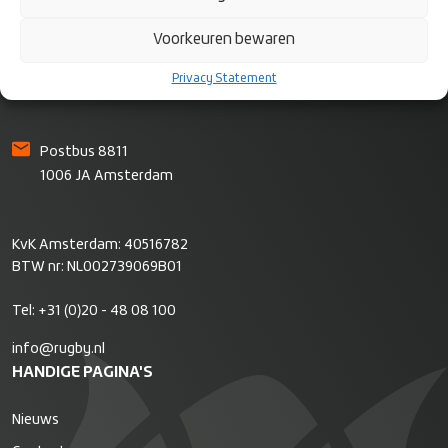
Rugby Nederland
Voorkeuren bewaren
Bok de Korverweg 6
Privacy Statement
1067 HR Amsterdam
Postbus 8811
1006 JA Amsterdam
KvK Amsterdam: 40516782
BTW nr: NL002739069B01
Tel:
+31 (0)20 - 48 08 100
info@rugby.nl
HANDIGE PAGINA'S
Nieuws