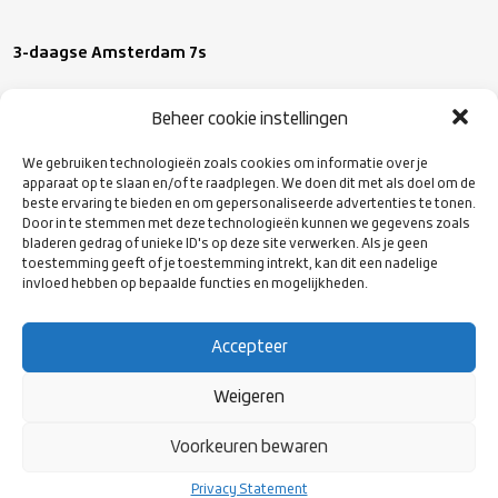
3-daagse Amsterdam 7s
We plakken er een dagje aan vast dit jaar met op vrijdag een
Beheer cookie instellingen
speciaal programma. Je bent welkom van 2 t/m 4 juni. Zet je
weekend alvast vast en houd de socials van de Amsterdam 7s in
We gebruiken technologieën zoals cookies om informatie over je
apparaat op te slaan en/of te raadplegen. We doen dit met als doel om de
de gaten voor de team inschrijving en ticket verkoop.
beste ervaring te bieden en om gepersonaliseerde advertenties te tonen.
Door in te stemmen met deze technologieën kunnen we gegevens zoals
bladeren gedrag of unieke ID's op deze site verwerken. Als je geen
Kick off
: 2 t/m 4 juni
toestemming geeft of je toestemming intrekt, kan dit een nadelige
Locatie
: NRCA, Bok de Korverweg 6, 1067 HR Amsterdam
invloed hebben op bepaalde functies en mogelijkheden.
Pre-register
:
https://www.amsterdamrugby7s.com/
Accepteer
Weigeren
Voorkeuren bewaren
VOLG ONS
OP SOCIAL
Privacy Statement
MEDIA