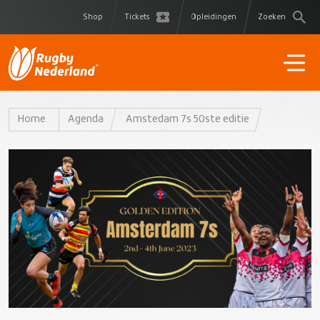
Shop
Tickets
Opleidingen
Zoeken
Home
Agenda
Amstedam 7s 50ste editie