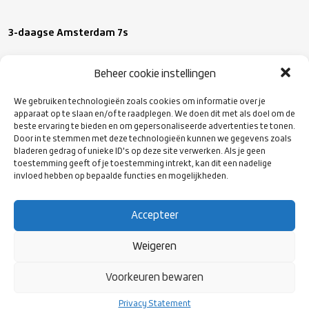
3-daagse Amsterdam 7s
We plakken er een dagje aan vast dit jaar met op vrijdag een
Beheer cookie instellingen
speciaal programma. Je bent welkom van 2 t/m 4 juni. Zet je
weekend alvast vast en houd de socials van de Amsterdam 7s in
We gebruiken technologieën zoals cookies om informatie over je
apparaat op te slaan en/of te raadplegen. We doen dit met als doel om de
de gaten voor de team inschrijving en ticket verkoop.
beste ervaring te bieden en om gepersonaliseerde advertenties te tonen.
Door in te stemmen met deze technologieën kunnen we gegevens zoals
bladeren gedrag of unieke ID's op deze site verwerken. Als je geen
Kick off
: 2 t/m 4 juni
toestemming geeft of je toestemming intrekt, kan dit een nadelige
Locatie
: NRCA, Bok de Korverweg 6, 1067 HR Amsterdam
invloed hebben op bepaalde functies en mogelijkheden.
Pre-register
:
https://www.amsterdamrugby7s.com/
Accepteer
Weigeren
Voorkeuren bewaren
VOLG ONS
OP SOCIAL
Privacy Statement
MEDIA