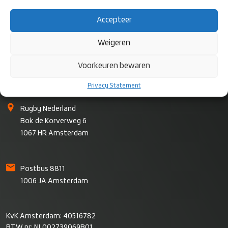
Accepteer
Weigeren
Voorkeuren bewaren
CONTACT
Privacy Statement
Rugby Nederland
Bok de Korverweg 6
1067 HR Amsterdam
Postbus 8811
1006 JA Amsterdam
KvK Amsterdam: 40516782
BTW nr: NL002739069B01