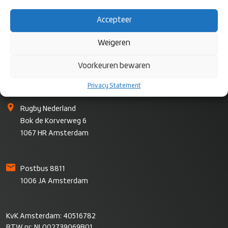
Accepteer
Weigeren
Voorkeuren bewaren
CONTACT
Privacy Statement
Rugby Nederland
Bok de Korverweg 6
1067 HR Amsterdam
Postbus 8811
1006 JA Amsterdam
KvK Amsterdam: 40516782
BTW nr: NL002739069B01