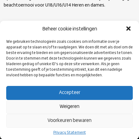
beachtoernooi voor U18/U16/U14 Heren en dames.
Aanmelden kan via de website
Beachrugby Havelte
.
Beheer cookie instellingen
We gebruiken technologieën zoals cookies om informatie over je
apparaat op te slaan en/of te raadplegen. We doen dit met als doel om de
beste ervaring te bieden en om gepersonaliseerde advertenties te tonen.
Website:
Beachrugby Havelte
Door in te stemmen met deze technologieën kunnen we gegevens zoals
bladeren gedrag of unieke ID's op deze site verwerken. Als je geen
toestemming geeft of je toestemming intrekt, kan dit een nadelige
invloed hebben op bepaalde functies en mogelijkheden.
Instagram:
Beachrugby Havelte
Accepteer
Weigeren
VOLG ONS
Voorkeuren bewaren
OP SOCIAL
MEDIA
Privacy Statement