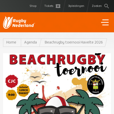
Shop
Tickets
Opleidingen
Zoeken
Home
Agenda
Beachrugby toernooi Havelte 2026