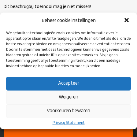
Dit beachrugby toernooi mag je niet missen!
Beheer cookie instellingen
Het toernooi is voor; Dames, Heren, U18, U16 en U14.
We gebruiken technologieën zoals cookies om informatie over je
apparaat op te slaan en/of te raadplegen. We doen dit met als doel om de
Aanmelden kan via beachrugby@thebigstones.nl
beste ervaring te bieden en om gepersonaliseerde advertenties te tonen.
Door in te stemmen met deze technologieën kunnen we gegevens zoals
bladeren gedrag of unieke ID's op deze site verwerken. Als je geen
Benieuwd naar het programma? Kijk dan op www.bigstones.nl
toestemming geeft of je toestemming intrekt, kan dit een nadelige
invloed hebben op bepaalde functies en mogelijkheden.
Accepteer
Weigeren
VOLG ONS
OP SOCIAL
Voorkeuren bewaren
MEDIA
Privacy Statement