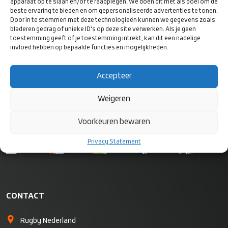
apparaat op te slaan en/of te raadplegen. We doen dit met als doel om de
beste ervaring te bieden en om gepersonaliseerde advertenties te tonen.
Door in te stemmen met deze technologieën kunnen we gegevens zoals
bladeren gedrag of unieke ID's op deze site verwerken. Als je geen
toestemming geeft of je toestemming intrekt, kan dit een nadelige
VOLG ONS
invloed hebben op bepaalde functies en mogelijkheden.
OP SOCIAL
MEDIA
Accepteer
Weigeren
Voorkeuren bewaren
Privacy Statement
CONTACT
Rugby Nederland