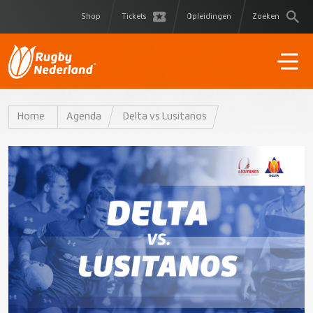
Shop
Tickets
Opleidingen
Zoeken
Home
Agenda
Delta vs Lusitanos