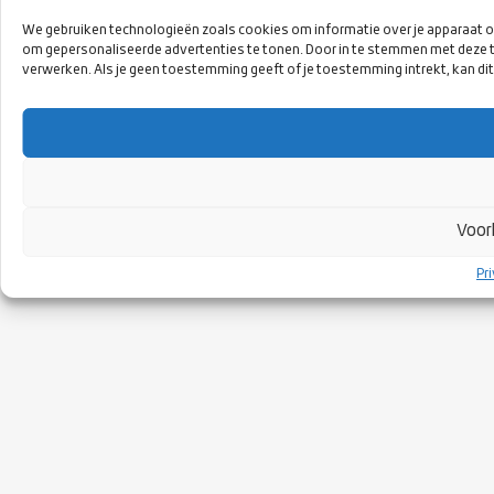
We gebruiken technologieën zoals cookies om informatie over je apparaat op 
om gepersonaliseerde advertenties te tonen. Door in te stemmen met deze t
verwerken. Als je geen toestemming geeft of je toestemming intrekt, kan di
Voor
Pr