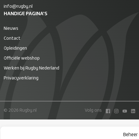
info@rugby.nl
HANDIGE PAGINA'S
Nieuws
Contact
Opleidingen
Officiële webshop
Werken bij Rugby Nederland
Privacyverklaring
© 2026 Rugby.nl
Volg ons
Beheer 