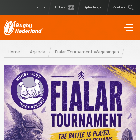
Shop
Tickets
Opleidingen
Zoeken
Home
Agenda
Fialar Tournament Wageningen