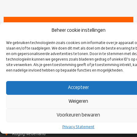
VOLG ONS
Beheer cookie instellingen
OP SOCIAL
MEDIA
We gebruiken technologieën zoals cookies om informatie over je apparaat o
slaan en/of te raadplegen. We doen dit met als doel om de beste ervaring te 
en om gepersonaliseerde advertenties te tonen. Door in te stemmen met de
technologieën kunnen we gegevens zoals bladeren gedrag of unieke ID's op
site verwerken. Als je geen toestemming geeft of je toestemming intrekt, ka
een nadelige invloed hebben op bepaalde functies en mogelijkheden.
Accepteer
Weigeren
Voorkeuren bewaren
CONTACT
Privacy Statement
Rugby Nederland