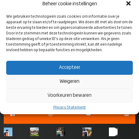
Avchala Rugby Stadium, Tbilisi
Beheer cookie instellingen
We gebruiken technologieën zoals cookies om informatie over je
Programma
apparaat op te slaan en/of te raadplegen. We doen dit met als doel om de
12.00 uur: Kick-off Georgië – Nederland
beste ervaring te bieden en om gepersonaliseerde advertenties te tonen.
Door in te stemmen met deze technologieën kunnen we gegevens zoals
bladeren gedrag of unieke ID's op deze site verwerken. Als je geen
toestemming geeft of je toestemming intrekt, kan dit een nadelige
invloed hebben op bepaalde functies en mogelijkheden.
Accepteer
VOLG ONS
OP SOCIAL
MEDIA
Weigeren
Voorkeuren bewaren
Privacy Statement