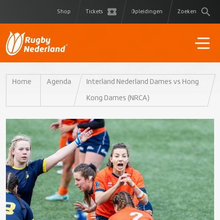
Shop
Tickets
Opleidingen
Zoeken
Home
Agenda
Interland Nederland Dames vs Hong
Kong Dames (NRCA)