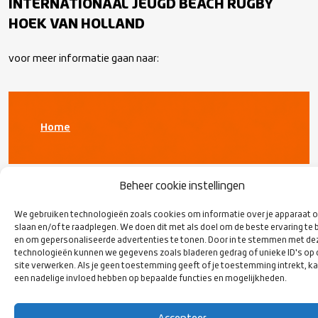
INTERNATIONAAL JEUGD BEACH RUGBY
HOEK VAN HOLLAND
voor meer informatie gaan naar:
Home
Beheer cookie instellingen
We gebruiken technologieën zoals cookies om informatie over je apparaat o
slaan en/of te raadplegen. We doen dit met als doel om de beste ervaring te 
en om gepersonaliseerde advertenties te tonen. Door in te stemmen met de
technologieën kunnen we gegevens zoals bladeren gedrag of unieke ID's op
VOLG ONS
site verwerken. Als je geen toestemming geeft of je toestemming intrekt, ka
OP SOCIAL
een nadelige invloed hebben op bepaalde functies en mogelijkheden.
MEDIA