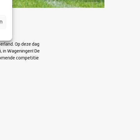
en
erland. Op deze dag
i, in Wageningen! De
 komende competitie