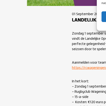
nad
01 September 2024
LANDELIJKE O
Zondag 1 september st
vindt de Landelijke Op
perfecte gelegenheid 
seizoen door te spelen
Aanmelden voor teams 
https://rcwageningen
In het kort:
– Zondag 1 septembe
– Rugbyclub Wagenin
– 15-a-side
– Kosten: €120 euro p