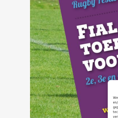
We 
en/
gep
tec
ver