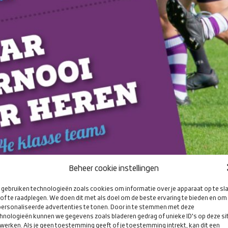
Beheer cookie instellingen
gebruiken technologieën zoals cookies om informatie over je apparaat op te sl
of te raadplegen. We doen dit met als doel om de beste ervaring te bieden en om
ersonaliseerde advertenties te tonen. Door in te stemmen met deze
hnologieën kunnen we gegevens zoals bladeren gedrag of unieke ID's op deze si
werken. Als je geen toestemming geeft of je toestemming intrekt, kan dit een