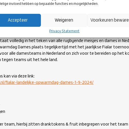
elige invloed hebben op bepaalde functies en mogelijkheden.
Accepteer
Weigeren
Voorkeuren bewar
PWARMDAG DAMES EN GIRLS RUGBY FESTIVAL
Privacy Statement
aat volledig in het teken van alle rugbyende meisjes en dames in Ned
warmdag Dames plaats tegelijkertijd met het jaarlijkse Fialar toernoo
voor alle damesteams in Nederland on zich voor te bereiden op het
 tegen teams uit het hele land.
kan via deze link:
.nl/fialar-landelijke-opwarmdag-dames-1-9-2024/
r
gen
er team, hierbij zitten dranktokens & fruit inbegrepen voor het team