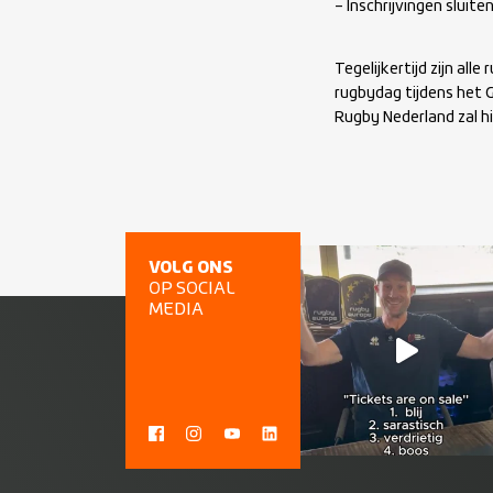
– Inschrijvingen sluit
Tegelijkertijd zijn al
rugbydag tijdens het G
Rugby Nederland zal h
VOLG ONS
OP SOCIAL
MEDIA