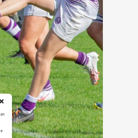
aan
te