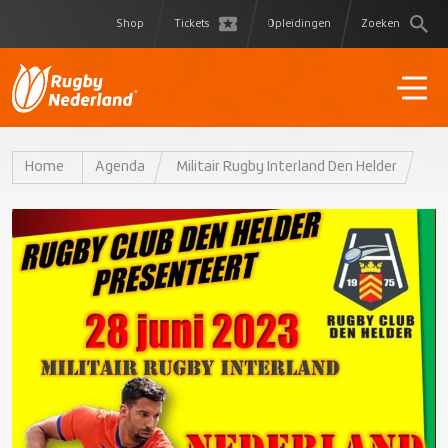
Shop
Tickets
Opleidingen
Zoeken
Home
Agenda
Militair Rugby Interland Den Helder