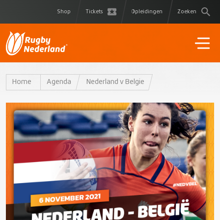
Shop
Tickets
Opleidingen
Zoeken
Home
Agenda
Nederland v Belgie