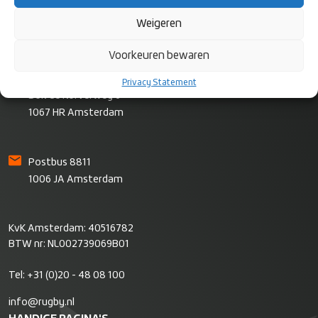
Weigeren
CONTACT
Voorkeuren bewaren
Rugby Nederland
Privacy Statement
Bok de Korverweg 6
1067 HR Amsterdam
Postbus 8811
1006 JA Amsterdam
KvK Amsterdam: 40516782
BTW nr: NL002739069B01
Tel:
+31 (0)20 - 48 08 100
info@rugby.nl