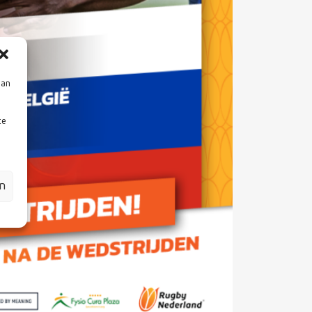
aan
te
en