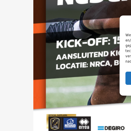
We 
en/
gep
tec
ver
nad