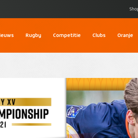
Sho
ieuws
Rugby
Competitie
Clubs
Oranje