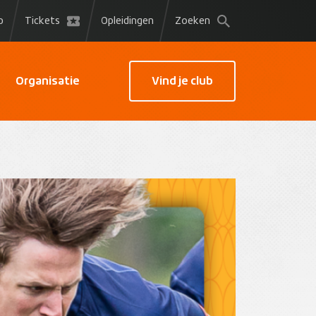
p
Tickets
Opleidingen
Zoeken
Organisatie
Vind je club