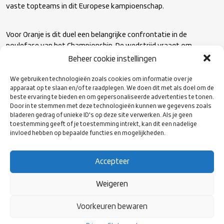
vaste topteams in dit Europese kampioenschap.
Voor Oranje is dit duel een belangrijke confrontatie in de
poulefase van het Championship. De wedstrijd vraagt om
maximaal teamspel, lichamelijk werk en tactische scherpte, het is
Beheer cookie instellingen
een mooie kans voor fans om het team live in actie te zien.
We gebruiken technologieën zoals cookies om informatie over je
apparaat op te slaan en/of te raadplegen. We doen dit met als doel om de
Tickets zijn verkrijgbaar via:
beste ervaring te bieden en om gepersonaliseerde advertenties te tonen.
Door in te stemmen met deze technologieën kunnen we gegevens zoals
https://rugby.nl/ticketshop/
bladeren gedrag of unieke ID's op deze site verwerken. Als je geen
toestemming geeft of je toestemming intrekt, kan dit een nadelige
invloed hebben op bepaalde functies en mogelijkheden.
Kom naar het
NRCA Stadion
en steun Oranje in deze cruciale
wedstrijd binnen het Rugby Europe Men’s Championship 2026.
Accepteer
Weigeren
Voorkeuren bewaren
VOLG ONS