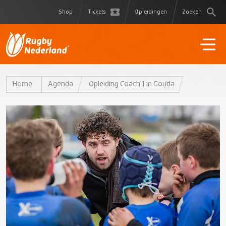
Shop
Tickets
Opleidingen
Zoeken
Home
Agenda
Opleiding Coach 1 in Gouda