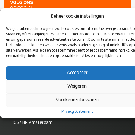
VOLG ONS
OP SOCIAL
MEDIA
Beheer cookie instellingen
We gebruiken technologieën zoals cookies om informatie over je apparaat o
slaan en/of te raadplegen. We doen dit met als doel om de beste ervaring te 
en om gepersonaliseerde advertenties te tonen. Door in te stemmen met de
technologieën kunnen we gegevens zoals bladeren gedrag of unieke ID's op
site verwerken. Als je geen toestemming geeft of je toestemming intrekt, ka
een nadelige invloed hebben op bepaalde functies en mogelijkheden.
Accepteer
Weigeren
CONTACT
Voorkeuren bewaren
Rugby Nederland
Privacy Statement
Bok de Korverweg 6
1067 HR Amsterdam