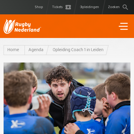
Shop
Tickets
Opleidingen
Zoeken
Home
Agenda
Opleiding Coach 1 in Leiden