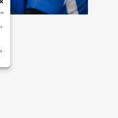
aan
te
en