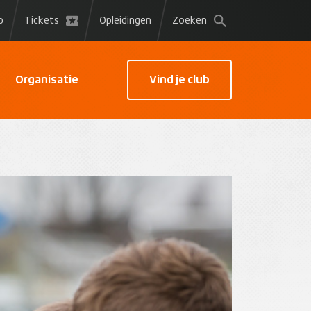
p
Tickets
Opleidingen
Zoeken
Organisatie
Vind je club