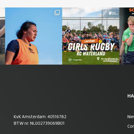
HA
KvK Amsterdam: 40516782
Ni
BTW nr: NL002739069B01
Co