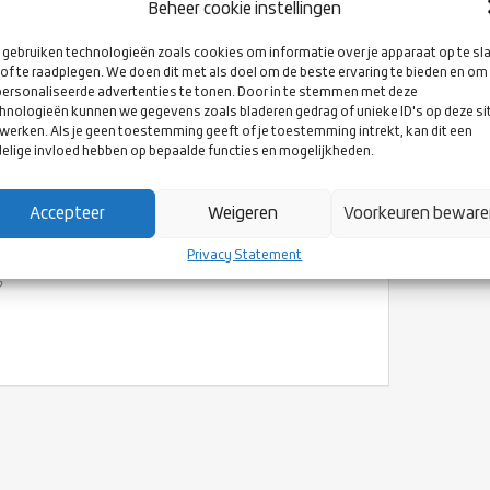
Beheer cookie instellingen
gebruiken technologieën zoals cookies om informatie over je apparaat op te sl
of te raadplegen. We doen dit met als doel om de beste ervaring te bieden en om
ersonaliseerde advertenties te tonen. Door in te stemmen met deze
hnologieën kunnen we gegevens zoals bladeren gedrag of unieke ID's op deze si
CH 1 IN NAARDEN
werken. Als je geen toestemming geeft of je toestemming intrekt, kan dit een
elige invloed hebben op bepaalde functies en mogelijkheden.
Accepteer
Weigeren
Voorkeuren bewar
Privacy Statement