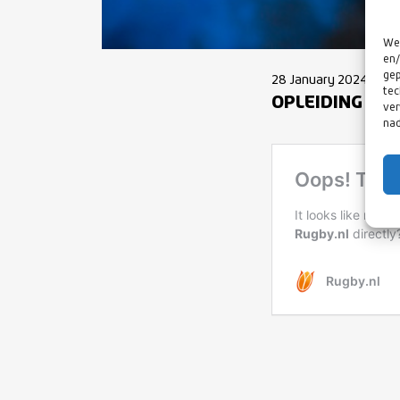
We 
en/
gep
28 January 2024
tec
OPLEIDING COA
ver
nad