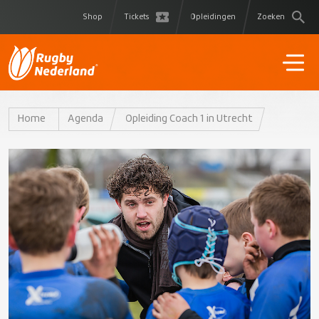
Shop
Tickets
Opleidingen
Zoeken
Home
Agenda
Opleiding Coach 1 in Utrecht