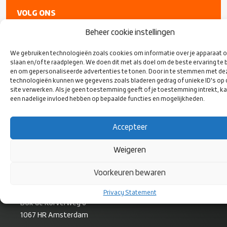
VOLG ONS
OP SOCIAL
MEDIA
Beheer cookie instellingen
We gebruiken technologieën zoals cookies om informatie over je apparaat o
slaan en/of te raadplegen. We doen dit met als doel om de beste ervaring te 
en om gepersonaliseerde advertenties te tonen. Door in te stemmen met de
technologieën kunnen we gegevens zoals bladeren gedrag of unieke ID's op
site verwerken. Als je geen toestemming geeft of je toestemming intrekt, ka
een nadelige invloed hebben op bepaalde functies en mogelijkheden.
Accepteer
Weigeren
CONTACT
Voorkeuren bewaren
Rugby Nederland
Privacy Statement
Bok de Korverweg 6
1067 HR Amsterdam