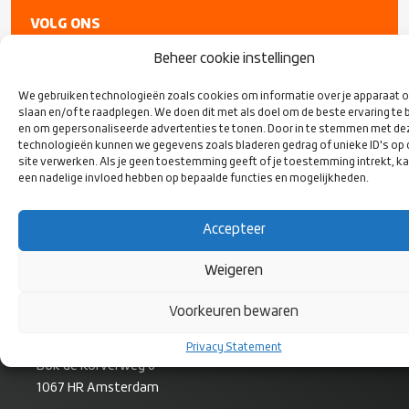
VOLG ONS
OP SOCIAL
MEDIA
Beheer cookie instellingen
We gebruiken technologieën zoals cookies om informatie over je apparaat o
slaan en/of te raadplegen. We doen dit met als doel om de beste ervaring te 
en om gepersonaliseerde advertenties te tonen. Door in te stemmen met de
technologieën kunnen we gegevens zoals bladeren gedrag of unieke ID's op
site verwerken. Als je geen toestemming geeft of je toestemming intrekt, ka
een nadelige invloed hebben op bepaalde functies en mogelijkheden.
Accepteer
Weigeren
CONTACT
Voorkeuren bewaren
Rugby Nederland
Privacy Statement
Bok de Korverweg 6
1067 HR Amsterdam