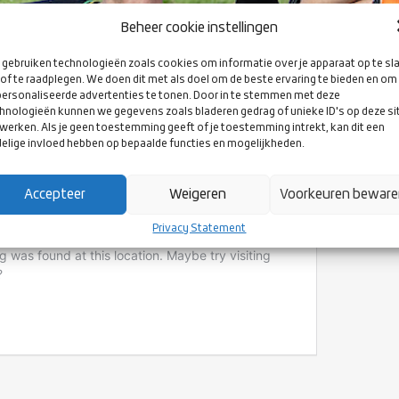
Beheer cookie instellingen
gebruiken technologieën zoals cookies om informatie over je apparaat op te sl
of te raadplegen. We doen dit met als doel om de beste ervaring te bieden en om
ersonaliseerde advertenties te tonen. Door in te stemmen met deze
hnologieën kunnen we gegevens zoals bladeren gedrag of unieke ID's op deze si
werken. Als je geen toestemming geeft of je toestemming intrekt, kan dit een
STE HULP BIJ RUGBY IN DE BILT
elige invloed hebben op bepaalde functies en mogelijkheden.
Accepteer
Weigeren
Voorkeuren bewar
Privacy Statement