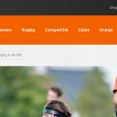
Sho
ieuws
Rugby
Competitie
Clubs
Oranje
gby in de Bilt