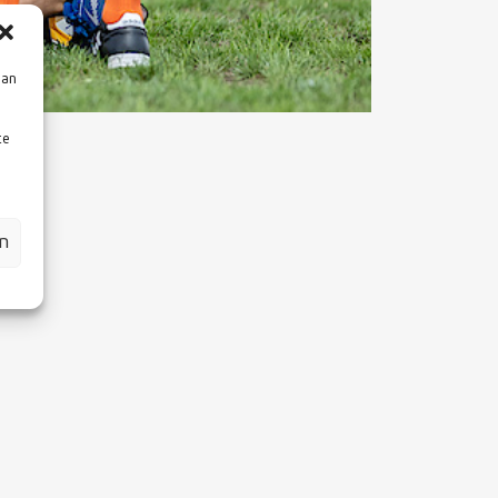
aan
te
en