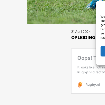
We 
en/
gep
tec
21 April 2024
ver
OPLEIDING EER
nad