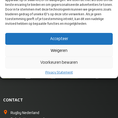
apparaat op te slaan en/of te raadplegen. We doen dit met als doel om de
beste ervaring te bieden en om gepersonaliseerde advertenties te tonen.
Door in te stemmen met deze technologieën kunnen we gegevens zoals
bladeren gedrag of unieke ID's op deze site verwerken. Als je geen
toestemming geeft of je toestemming intrekt, kan dit een nadelige
VOLG ONS
invloed hebben op bepaalde functies en mogelijkheden.
OP SOCIAL
MEDIA
Accepteer
Weigeren
Voorkeuren bewaren
Privacy Statement
CONTACT
Rugby Nederland