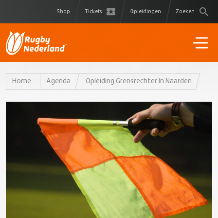
Shop
Tickets
Opleidingen
Zoeken
Home
Agenda
Opleiding Grensrechter In Naarden