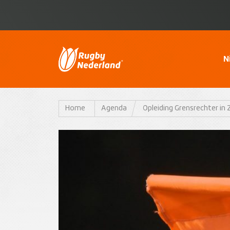
N
Home
Agenda
Opleiding Grensrechter in 