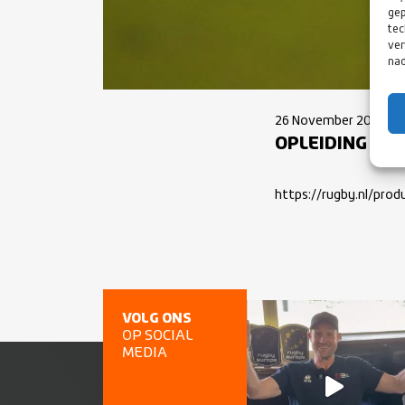
gep
tec
ver
nad
26 November 2021
OPLEIDING GR
https://rugby.nl/pro
VOLG ONS
OP SOCIAL
MEDIA