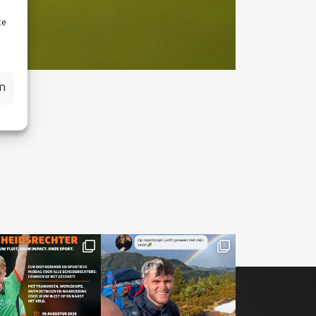
te
en