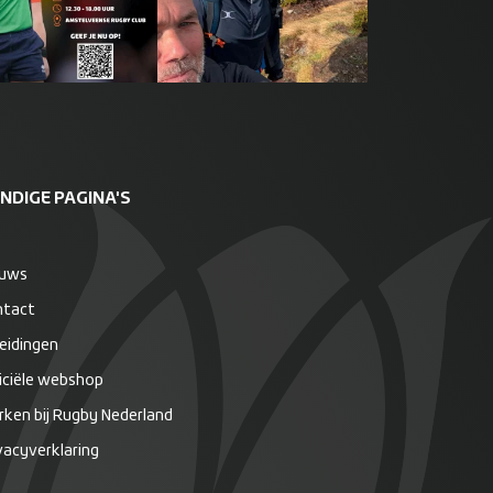
NDIGE PAGINA'S
euws
ntact
eidingen
iciële webshop
ken bij Rugby Nederland
vacyverklaring