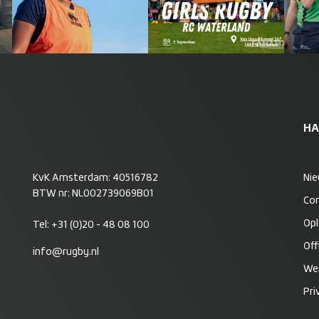
HA
KvK Amsterdam: 40516782
Ni
BTW nr: NL002739069B01
Co
Opl
Tel:
+31 (0)20 - 48 08 100
Off
info@rugby.nl
Wer
Pri