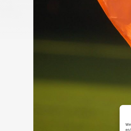
We 
en/