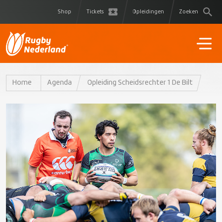
Shop
Tickets
Opleidingen
Zoeken
Home
Agenda
Opleiding Scheidsrechter 1 De Bilt