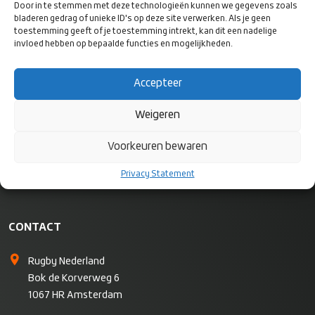
Door in te stemmen met deze technologieën kunnen we gegevens zoals
VOLG ONS
bladeren gedrag of unieke ID's op deze site verwerken. Als je geen
OP SOCIAL
toestemming geeft of je toestemming intrekt, kan dit een nadelige
MEDIA
invloed hebben op bepaalde functies en mogelijkheden.
Accepteer
Weigeren
Voorkeuren bewaren
Privacy Statement
CONTACT
Rugby Nederland
Bok de Korverweg 6
1067 HR Amsterdam