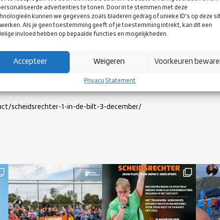
ersonaliseerde advertenties te tonen. Door in te stemmen met deze
hnologieën kunnen we gegevens zoals bladeren gedrag of unieke ID's op deze si
werken. Als je geen toestemming geeft of je toestemming intrekt, kan dit een
elige invloed hebben op bepaalde functies en mogelijkheden.
Accepteer
Weigeren
Voorkeuren bewar
EIDSRECHTER 1 IN DE BILT
Privacy Statement
uct/scheidsrechter-1-in-de-bilt-3-december/