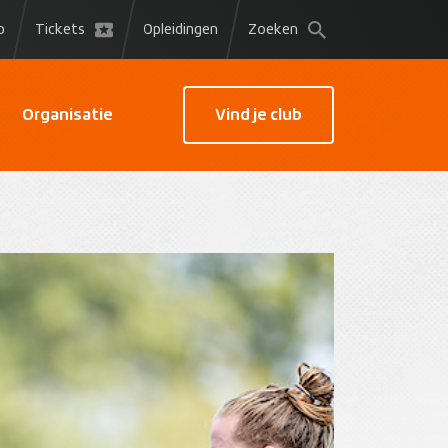
p
Tickets
Opleidingen
Zoeken
Organisatie
Vind je club