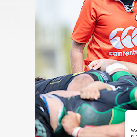
We 
en/