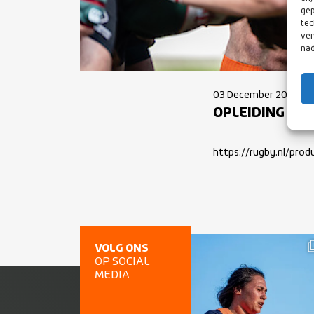
gep
tec
ver
nad
03 December 2022
OPLEIDING SCH
https://rugby.nl/prod
VOLG ONS
OP SOCIAL
MEDIA