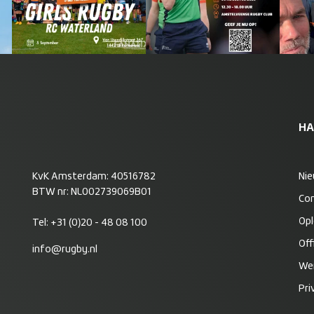
HA
KvK Amsterdam: 40516782
Ni
BTW nr: NL002739069B01
Co
Opl
Tel:
+31 (0)20 - 48 08 100
Off
info@rugby.nl
Wer
Pri