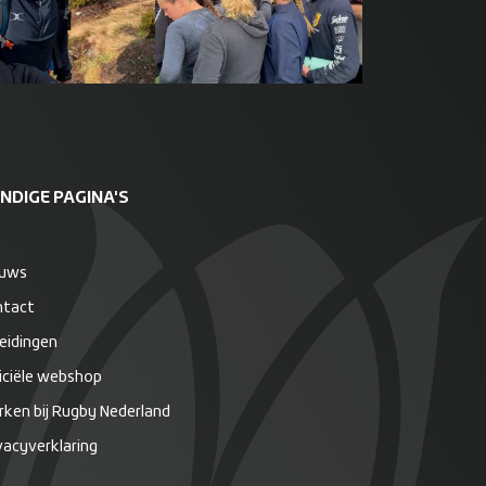
NDIGE PAGINA'S
euws
ntact
eidingen
iciële webshop
ken bij Rugby Nederland
vacyverklaring