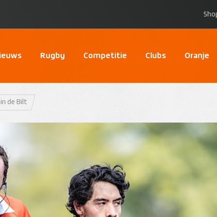
Sho
ieuws
Rugby
Competitie
Clubs
Oranje
in de Bilt