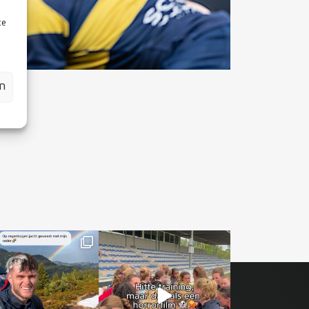
te
en