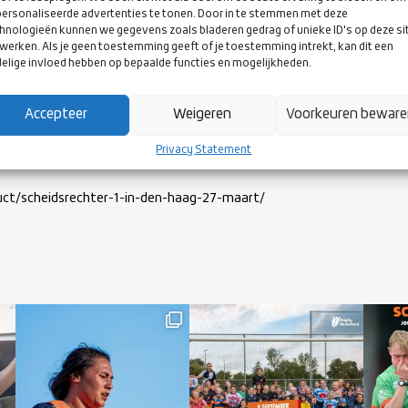
ersonaliseerde advertenties te tonen. Door in te stemmen met deze
hnologieën kunnen we gegevens zoals bladeren gedrag of unieke ID's op deze si
werken. Als je geen toestemming geeft of je toestemming intrekt, kan dit een
elige invloed hebben op bepaalde functies en mogelijkheden.
Accepteer
Weigeren
Voorkeuren bewar
EIDSRECHTER 1 IN DEN HAAG (VOL)
Privacy Statement
duct/scheidsrechter-1-in-den-haag-27-maart/