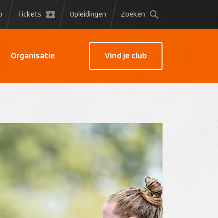
p
Tickets
Opleidingen
Zoeken
Organisatie
Vind je club