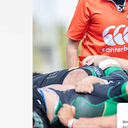
We 
en/