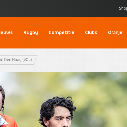
Sho
ieuws
Rugby
Competitie
Clubs
Oranje
 in Den Haag (VOL)