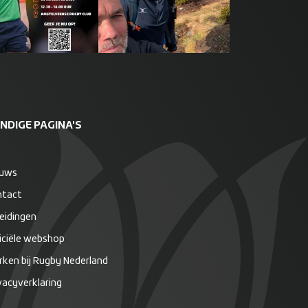
NDIGE PAGINA'S
euws
ntact
eidingen
iciële webshop
ken bij Rugby Nederland
vacyverklaring