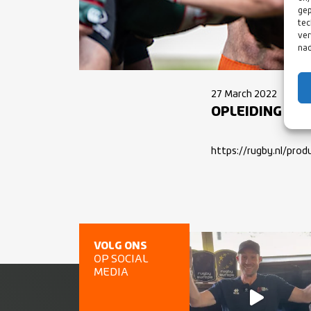
gep
tec
ver
nad
27 March 2022
OPLEIDING SCH
https://rugby.nl/pro
VOLG ONS
OP SOCIAL
MEDIA