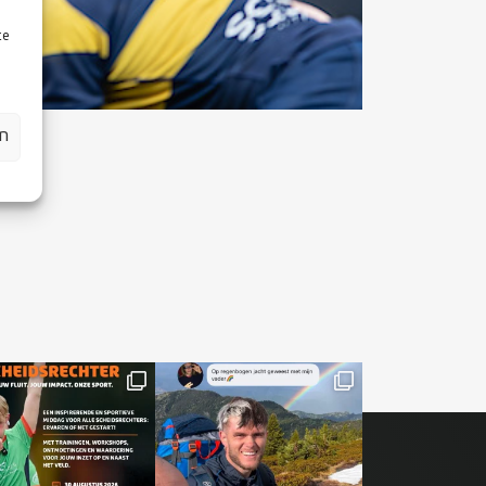
te
en