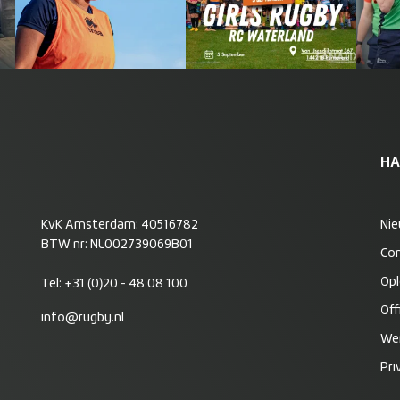
HA
KvK Amsterdam: 40516782
Ni
BTW nr: NL002739069B01
Co
Opl
Tel:
+31 (0)20 - 48 08 100
Off
info@rugby.nl
Wer
Pri