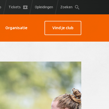
p
Tickets
Opleidingen
Zoeken
Organisatie
Vind je club