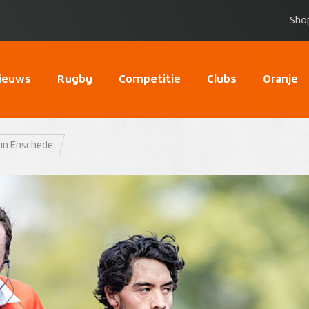
Sho
ieuws
Rugby
Competitie
Clubs
Oranje
 in Enschede