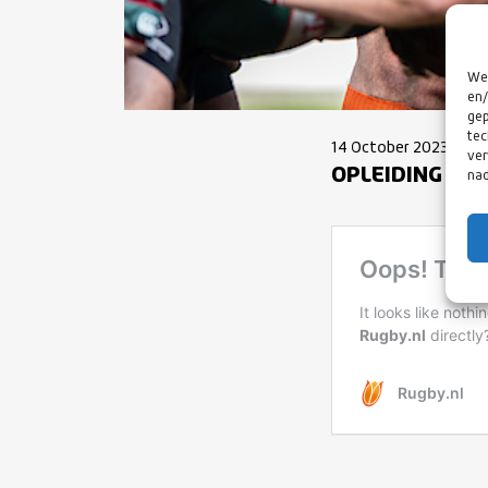
We 
en/
gep
tec
14 October 2023
ver
OPLEIDING SCH
nad