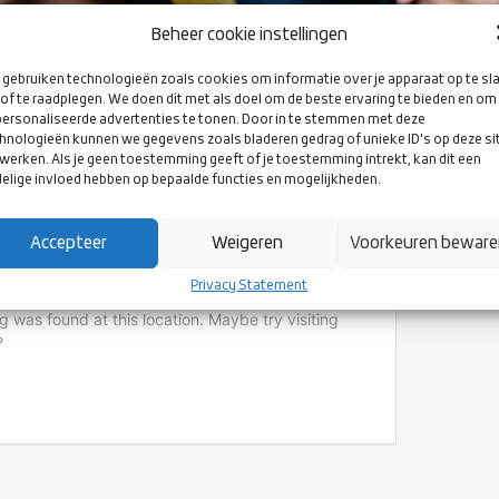
Beheer cookie instellingen
gebruiken technologieën zoals cookies om informatie over je apparaat op te sl
of te raadplegen. We doen dit met als doel om de beste ervaring te bieden en om
ersonaliseerde advertenties te tonen. Door in te stemmen met deze
hnologieën kunnen we gegevens zoals bladeren gedrag of unieke ID's op deze si
werken. Als je geen toestemming geeft of je toestemming intrekt, kan dit een
EIDSRECHTER 1 IN ENSCHEDE
elige invloed hebben op bepaalde functies en mogelijkheden.
Accepteer
Weigeren
Voorkeuren bewar
Privacy Statement