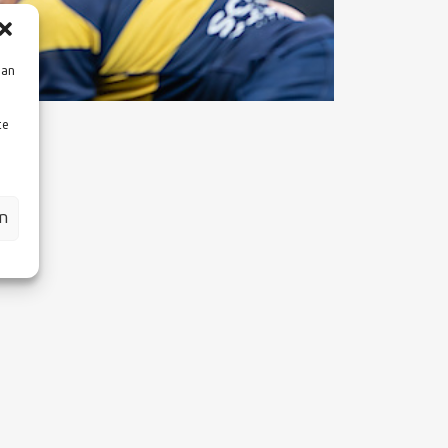
aan
te
en