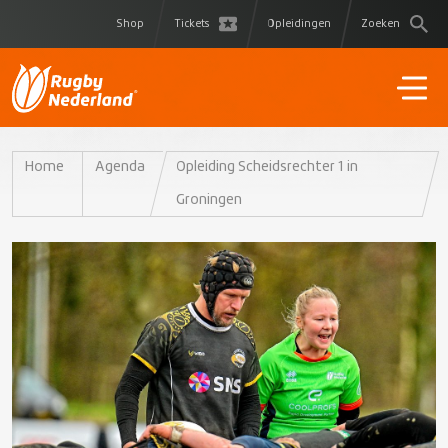
Shop
Tickets
Opleidingen
Zoeken
Home
Agenda
Opleiding Scheidsrechter 1 in
Groningen