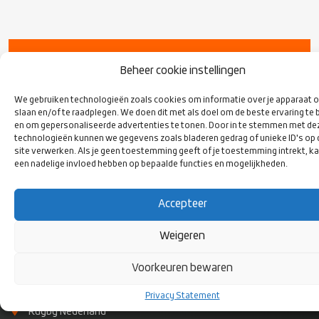
VOLG ONS
Beheer cookie instellingen
OP SOCIAL
MEDIA
We gebruiken technologieën zoals cookies om informatie over je apparaat o
slaan en/of te raadplegen. We doen dit met als doel om de beste ervaring te 
en om gepersonaliseerde advertenties te tonen. Door in te stemmen met de
technologieën kunnen we gegevens zoals bladeren gedrag of unieke ID's op
site verwerken. Als je geen toestemming geeft of je toestemming intrekt, ka
een nadelige invloed hebben op bepaalde functies en mogelijkheden.
Accepteer
Weigeren
Voorkeuren bewaren
CONTACT
Privacy Statement
Rugby Nederland