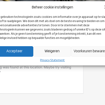
Beheer cookie instellingen
gebruiken technologieën zoals cookies om informatie over je apparaat op te sl
of te raadplegen. We doen dit met als doel om de beste ervaring te bieden en om
ersonaliseerde advertenties te tonen. Door in te stemmen met deze
hnologieën kunnen we gegevens zoals bladeren gedrag of unieke ID's op deze si
werken. Als je geen toestemming geeft of je toestemming intrekt, kan dit een
RLD RUGBY SCHEIDSRECHTER 1 IN DEN HAAG
elige invloed hebben op bepaalde functies en mogelijkheden.
Accepteer
Weigeren
Voorkeuren bewar
Privacy Statement