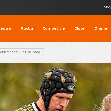
Sho
ieuws
Rugby
Competitie
Clubs
Oranje
eidsrechter 1 in Den Haag