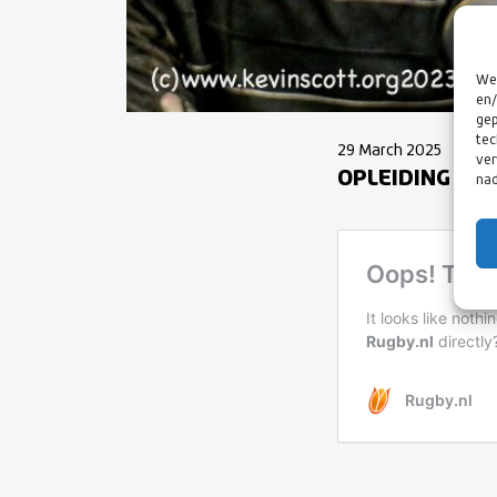
We 
en/
gep
tec
29 March 2025
ver
OPLEIDING WO
nad