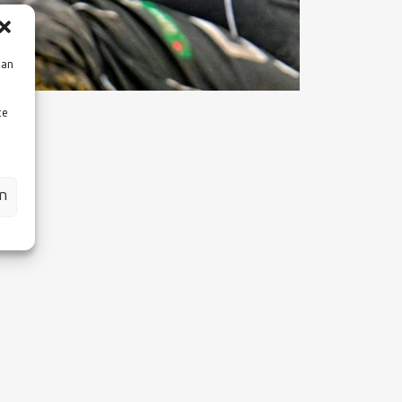
aan
te
en