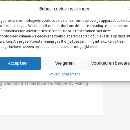
Beheer cookie instellingen
gebruiken technologieën zoals cookies om informatie over je apparaat op te sl
of te raadplegen. We doen dit met als doel om de beste ervaring te bieden en om
ersonaliseerde advertenties te tonen. Door in te stemmen met deze
hnologieën kunnen we gegevens zoals bladeren gedrag of unieke ID's op deze si
werken. Als je geen toestemming geeft of je toestemming intrekt, kan dit een
COACH 2 IN DEN BOSCH
elige invloed hebben op bepaalde functies en mogelijkheden.
Accepteer
Weigeren
Voorkeuren bewar
Privacy Statement