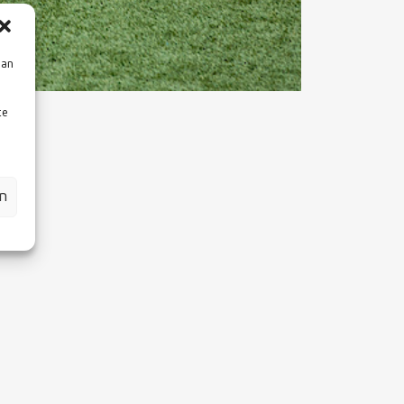
aan
te
en