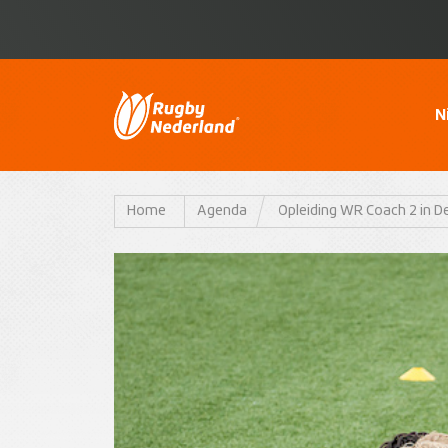
N
Home
Agenda
Opleiding WR Coach 2 in D