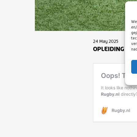
We 
en/
gep
tec
24 May 2025
ver
OPLEIDING WR 
nad