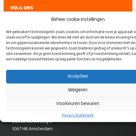
VOLG ONS
OP SOCIAL
MEDIA
Beheer cookie instellingen
We gebruiken technologieën zoals cookies om informatie over je apparaat o
slaan en/of te raadplegen. We doen dit met als doel om de beste ervaring te 
en om gepersonaliseerde advertenties te tonen. Door in te stemmen met de
technologieën kunnen we gegevens zoals bladeren gedrag of unieke ID's op
site verwerken. Als je geen toestemming geeft of je toestemming intrekt, ka
een nadelige invloed hebben op bepaalde functies en mogelijkheden.
Accepteer
Weigeren
CONTACT
Voorkeuren bewaren
Rugby Nederland
Privacy Statement
Bok de Korverweg 6
1067 HR Amsterdam