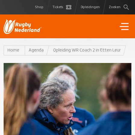
Shop
Tickets
Opleidingen
Zoeken
Home
Agenda
Opleiding WR Coach 2 in Etten Leur