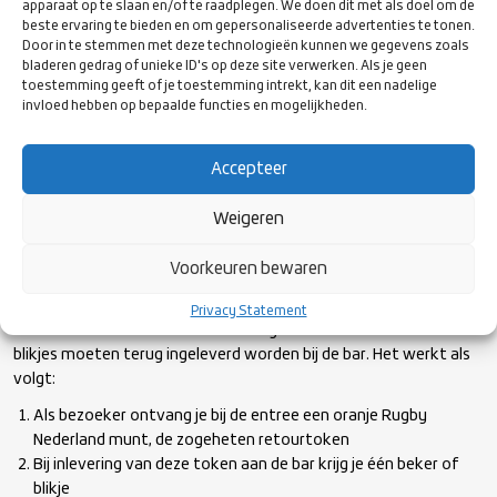
apparaat op te slaan en/of te raadplegen. We doen dit met als doel om de
beste ervaring te bieden en om gepersonaliseerde advertenties te tonen.
Door in te stemmen met deze technologieën kunnen we gegevens zoals
Betaalsysteem
bladeren gedrag of unieke ID's op deze site verwerken. Als je geen
Vanaf 2024 wordt er niet meer met tokens gewerkt. Bij de bar
toestemming geeft of je toestemming intrekt, kan dit een nadelige
en eetgelegenheden kan met pin betaald worden.
invloed hebben op bepaalde functies en mogelijkheden.
Accepteer
Recyclesysteem
Vanaf 1 januari 2024 zijn voor consumptie op locatie
Weigeren
wegwerpbekers en -bakjes die plastic bevatten geheel verboden.
Dit is dan ook de reden dat we de plastic bekers en blikjes
moeten gaan innemen en recyclen.
Voorkeuren bewaren
Privacy Statement
We werken met een circulair bekersysteem en alle bekers en
blikjes moeten terug ingeleverd worden bij de bar. Het werkt als
volgt:
Als bezoeker ontvang je bij de entree een oranje Rugby
Nederland munt, de zogeheten retourtoken
Bij inlevering van deze token aan de bar krijg je één beker of
blikje