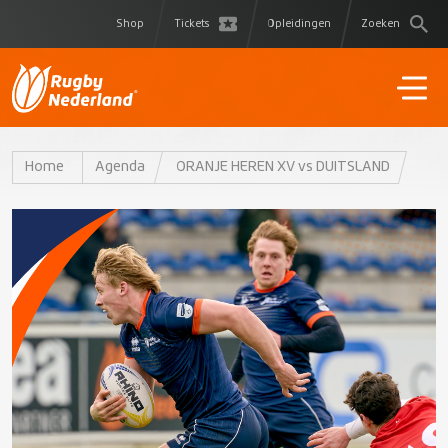
Shop
Tickets
Opleidingen
Zoeken
Home
Agenda
ORANJE HEREN XV vs DUITSLAND