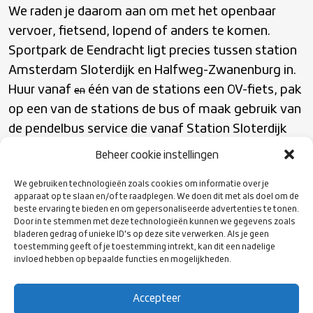
We raden je daarom aan om met het openbaar
vervoer, fietsend, lopend of anders te komen.
Sportpark de Eendracht ligt precies tussen station
Amsterdam Sloterdijk en Halfweg-Zwanenburg in.
Huur vanaf
één van de stations een OV-fiets, pak
en
op een van de stations de bus of maak gebruik van
de pendelbus service die vanaf Station Sloterdijk
wordt ingezet.
Beheer cookie instellingen
We gebruiken technologieën zoals cookies om informatie over je
Om gebruik te maken van deze pendelbus dien je
apparaat op te slaan en/of te raadplegen. We doen dit met als doel om de
beste ervaring te bieden en om gepersonaliseerde advertenties te tonen.
een apart ticket te hebben. Deze tickets koop je
Door in te stemmen met deze technologieën kunnen we gegevens zoals
hier
in de Ticketshop. De pendelbus vertrekt vanaf
bladeren gedrag of unieke ID's op deze site verwerken. Als je geen
toestemming geeft of je toestemming intrekt, kan dit een nadelige
. De pick-up locatie is: Piarcoplein.
Station Sloterdijk
invloed hebben op bepaalde functies en mogelijkheden.
Bekijk
hier
de exacte locatie. De 1
bus naar het
e
stadion vertrekt 30min voor opening en de laatste
Accepteer
bus terug naar het station vertrekt een uur na het