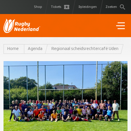
Shop
Tickets
Opleidingen
Zoeken
Home
Agenda
Regionaal scheidsrechtercafé Uden