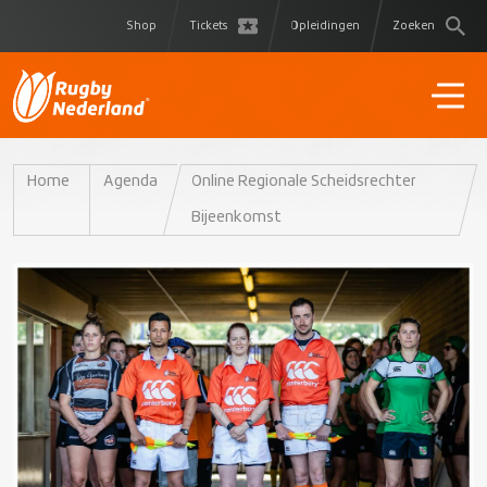
Shop
Tickets
Opleidingen
Zoeken
Home
Agenda
Online Regionale Scheidsrechter
Bijeenkomst