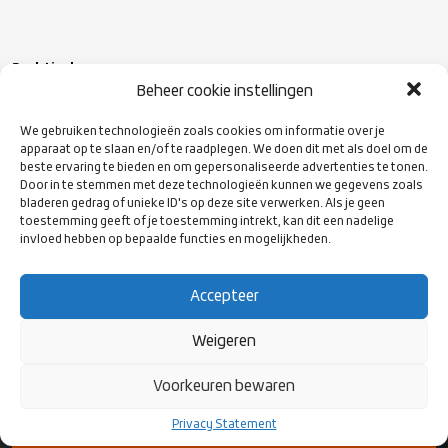
Praktisch
Beheer cookie instellingen
Wanneer: Dinsdag 16 november
We gebruiken technologieën zoals cookies om informatie over je
apparaat op te slaan en/of te raadplegen. We doen dit met als doel om de
beste ervaring te bieden en om gepersonaliseerde advertenties te tonen.
Tijd: 20.00 uur tot 21.30 uur
Door in te stemmen met deze technologieën kunnen we gegevens zoals
bladeren gedrag of unieke ID's op deze site verwerken. Als je geen
toestemming geeft of je toestemming intrekt, kan dit een nadelige
Waar:
Online deelnemen via deze link
invloed hebben op bepaalde functies en mogelijkheden.
Accepteer
Weigeren
VOLG ONS
Voorkeuren bewaren
OP SOCIAL
MEDIA
Privacy Statement