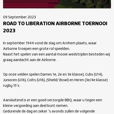
09 September 2023
ROAD TO LIBERATION AIRBORNE TOERNOOI
2023
In september 1944 vond de slag om Arnhem plaats, waar
Airborne troepen een grote rol speelden.
Naast het spelen van een aantal mooie wedstrijden besteden wij
graag aandacht aan de Airborne.
Op onze velden spelen Dames 1
e
, 2
e
en 3
e
klasse), Cubs (U14),
Junioren (U16), Colts (U18), (Shield/ Bowl) en Heren (3
e
/4
e
klasse)
rugby 15’s.
Aansluitend is er een goed verzorgde BBQ, waar u tegen een
kleine vergoeding aan deel kunt nemen.
Gedurende de dag en zeker ’s avonds zullen de volgende