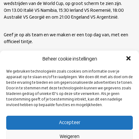
wedstrijden van de World Cup, op groot scherm te zien zijn.
Om 13.00 Italië VS Namibia, 15:30 Ierland VS Roemenië, 18:00
Australië VS Georgië en om 21:00 Engeland VS Argentinië.
Geef je op als team en we maken er een top dag van, met een
officieel tintje.
Beheer cookie instellingen
Opgeven via
https://airbornetoernooi.nl/#signup
We gebruiken technologieën zoals cookies om informatie over je
Kosten per team: €100,- excl. BBQ,
apparaat op te slaan en/of te raadplegen. We doen dit met als doel om de
beste ervaring te bieden en om gepersonaliseerde advertenties te tonen.
Jeugdteams €75,- excl. BBQ,
Door in te stemmen met deze technologieën kunnen we gegevens zoals
Na aanmelding zal de contactpersoon een factuur ontvangen.
bladeren gedrag of unieke ID's op deze site verwerken. Als je geen
De aanmelding is definitief, nadat deze voldaan is.
toestemming geeft of je toestemming intrekt, kan dit een nadelige
Kosten voor de BBQ zullen €12,50 pp bedragen.
invloed hebben op bepaalde functies en mogelijkheden.
De contactpersoon zal hier een opgaveformulier voor
ontvangen.
Accepteer
Meld je zo snel mogelijk aan!
Graag uiterlijk 10 augustus.
Weigeren