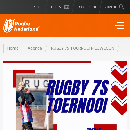
Shop
Tickets
Opleidingen
Zoeken
Home
Agenda
RUGBY 7S TOERNOOI NIEUWEGEIN