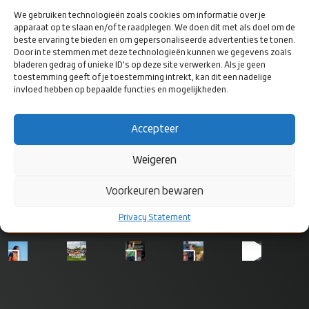
Informatie en inschrijven: secretariaat@rugbyclubnieuwegein.nl
We gebruiken technologieën zoals cookies om informatie over je
apparaat op te slaan en/of te raadplegen. We doen dit met als doel om de
beste ervaring te bieden en om gepersonaliseerde advertenties te tonen.
Door in te stemmen met deze technologieën kunnen we gegevens zoals
bladeren gedrag of unieke ID's op deze site verwerken. Als je geen
toestemming geeft of je toestemming intrekt, kan dit een nadelige
invloed hebben op bepaalde functies en mogelijkheden.
VOLG ONS
OP SOCIAL
Accepteer
MEDIA
Weigeren
Voorkeuren bewaren
Privacy Statement