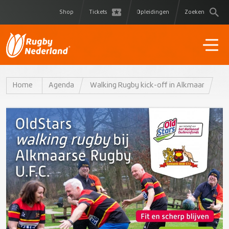
Shop
Tickets
Opleidingen
Zoeken
Home
Agenda
Walking Rugby kick-off in Alkmaar