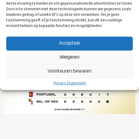
beste ervaring te bieden en om gepersonaliseerde advertenties te tonen.
de Championship later dit jaar niet goed uitkomt met de
Door in te stemmen met deze technologieën kunnen we gegevens zoals
planning. Alle wedstrijden van de Championship zijn live te volgen
bladeren gedrag of unieke ID's op deze site verwerken. Als je geen
via
Rugby Europe TV
, en de huidige stand van de competitie kan
toestemming geeft of je toestemming intrekt, kan dit een nadelige
je in onderstaande afbeelding aflezen.
invloed hebben op bepaalde functies en mogelijkheden.
Accepteer
Weigeren
Voorkeuren bewaren
Privacy Statement