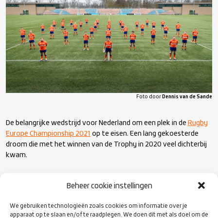
Foto door
Dennis van de Sande
De belangrijke wedstrijd voor Nederland om een plek in de
Rugby
Europe Championship 2021
op te eisen. Een lang gekoesterde
droom die met het winnen van de Trophy in 2020 veel dichterbij
kwam.
De wedstrijd werd eerder dit jaar uitgesteld omdat de Belgische
Beheer cookie instellingen
autoriteiten rugbytrainingen en buitenlandse vluchten nog niet
toelieten. In de tussentijd zijn de eerste wedstrijden van de
We gebruiken technologieën zoals cookies om informatie over je
Championship wel vast van start gegaan om te voorkomen dat
apparaat op te slaan en/of te raadplegen. We doen dit met als doel om de